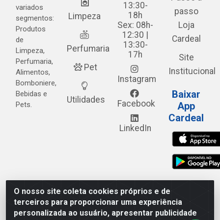
13:30-
variados
passo
18h
Limpeza
segmentos:
Sex: 08h-
Loja
Produtos
12:30 |
Cardeal
de
13:30-
Perfumaria
Limpeza,
17h
Site
Perfumaria,
Pet
Institucional
Alimentos,
Instagram
Bomboniere,
Baixar
Bebidas e
Utilidades
Facebook
Pets.
App
Cardeal
LinkedIn
O nosso site coleta cookies próprios e de
Cardeal Distribuidora - Estrada Alto do Moura, 582 - Alto
terceiros para proporcionar uma experiência
do Moura - Caruaru/PE - CEP 55.040-120 - CNPJ
personalizada ao usuário, apresentar publicidade
05.253.499/0001-62