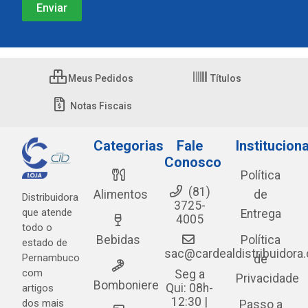
Meus Pedidos
Títulos
Notas Fiscais
Categorias
Fale
Instituciona
Conosco
Política
(81)
Alimentos
de
Distribuidora
3725-
que atende
Entrega
4005
todo o
Bebidas
Política
estado de
sac@cardealdistribuidora
Pernambuco
de
com
Seg a
Privacidade
Bomboniere
Qui: 08h-
artigos
12:30 |
dos mais
Passo a