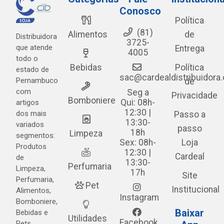
Conosco
Política
(81)
Alimentos
de
Distribuidora
3725-
que atende
Entrega
4005
todo o
Bebidas
Política
estado de
sac@cardealdistribuidora
Pernambuco
de
com
Seg a
Privacidade
Bomboniere
Qui: 08h-
artigos
12:30 |
dos mais
Passo a
13:30-
variados
passo
18h
Limpeza
segmentos:
Sex: 08h-
Loja
Produtos
12:30 |
Cardeal
de
13:30-
Perfumaria
Limpeza,
17h
Site
Perfumaria,
Pet
Institucional
Alimentos,
Instagram
Bomboniere,
Baixar
Bebidas e
Utilidades
Facebook
Pets.