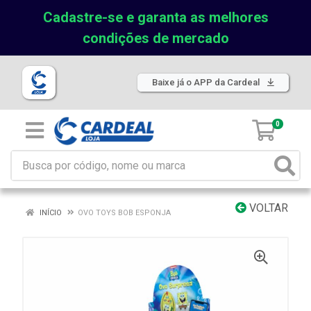
Cadastre-se e garanta as melhores
condições de mercado
Baixe já o APP da Cardeal
0
VOLTAR
INÍCIO
OVO TOYS BOB ESPONJA