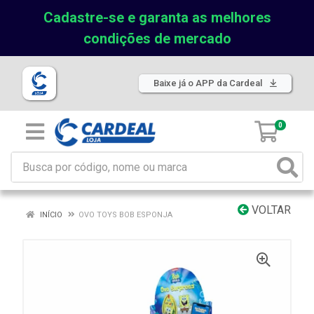
Cadastre-se e garanta as melhores
condições de mercado
Baixe já o APP da Cardeal
0
VOLTAR
INÍCIO
OVO TOYS BOB ESPONJA