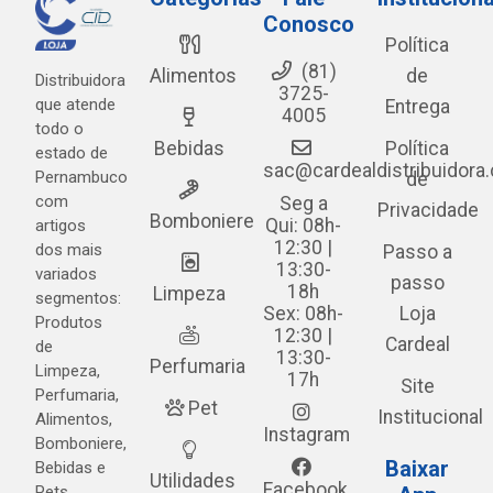
Conosco
Política
(81)
Alimentos
de
Distribuidora
3725-
que atende
Entrega
4005
todo o
Bebidas
Política
estado de
sac@cardealdistribuidora
Pernambuco
de
com
Seg a
Privacidade
Bomboniere
Qui: 08h-
artigos
12:30 |
dos mais
Passo a
13:30-
variados
passo
18h
Limpeza
segmentos:
Sex: 08h-
Loja
Produtos
12:30 |
Cardeal
de
13:30-
Perfumaria
Limpeza,
17h
Site
Perfumaria,
Pet
Institucional
Alimentos,
Instagram
Bomboniere,
Baixar
Bebidas e
Utilidades
Facebook
Pets.