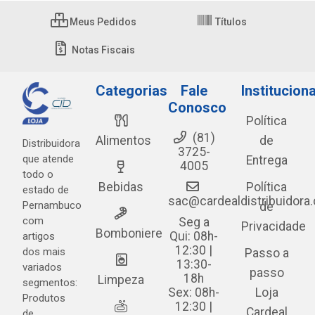
Meus Pedidos
Títulos
Notas Fiscais
Categorias
Fale
Instituciona
Conosco
Política
(81)
Alimentos
de
Distribuidora
3725-
que atende
Entrega
4005
todo o
Bebidas
Política
estado de
sac@cardealdistribuidora
Pernambuco
de
com
Seg a
Privacidade
Bomboniere
Qui: 08h-
artigos
12:30 |
dos mais
Passo a
13:30-
variados
passo
18h
Limpeza
segmentos:
Sex: 08h-
Loja
Produtos
12:30 |
Cardeal
de