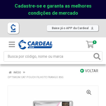
Cadastre-se e garanta as melhores
condições de mercado
Baixe já o APP da Cardeal
0
VOLTAR
INÍCIO
OPTIMUM CAT POUCH FILHOTE FRANGO 85G