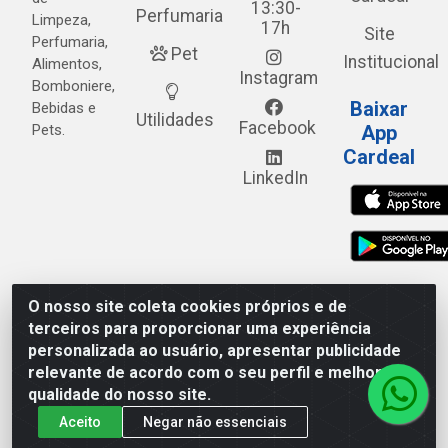
13:30-
Perfumaria
Limpeza,
17h
Site
Perfumaria,
Pet
Institucional
Alimentos,
Instagram
Bomboniere,
Baixar
Bebidas e
Utilidades
Facebook
Pets.
App
Cardeal
LinkedIn
O nosso site coleta cookies próprios e de
Cardeal Distribuidora - Estrada Alto do Moura, 582 - Alto
terceiros para proporcionar uma experiência
do Moura - Caruaru/PE - CEP 55.040-120 - CNPJ
personalizada ao usuário, apresentar publicidade
05.253.499/0001-62
relevante de acordo com o seu perfil e melhorar a
qualidade do nosso site.
Aceito
Negar não essenciais