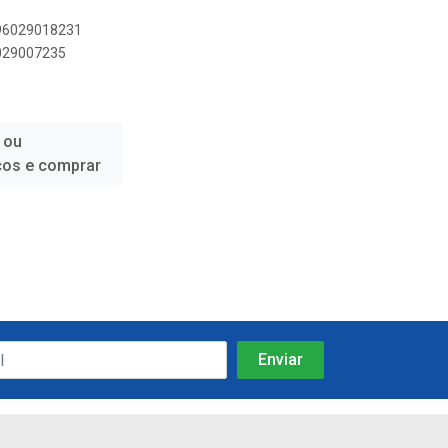
896029018231
6029007235
 ou
ços e comprar