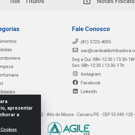
Títulos
Notas Fiscais
egorias
Fale Conosco
limentos
(81) 3725-4005
ebidas
sac@cardealdistribuidora.
omboniere
Seg a Qui: 08h-12:30 | 13:30-18
Sex: 08h-12:30 | 13:30-17h
impeza
Instagram
erfumaria
Facebook
et
LinkedIn
tilidades
para
io, apresentar
elhorar a
trada Alto do Moura, 582 - Alto do Moura - Caruaru/PE - CEP 55.040-12
 Cookies