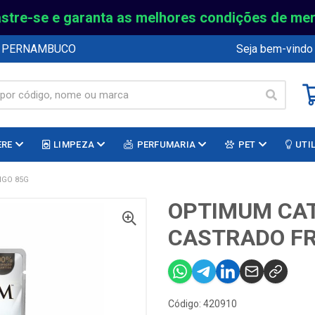
stre-se e garanta as melhores condições de me
E PERNAMBUCO
Seja bem-vindo
ERE
LIMPEZA
PERFUMARIA
PET
UTI
NGO 85G
OPTIMUM CAT
CASTRADO F
Código: 420910