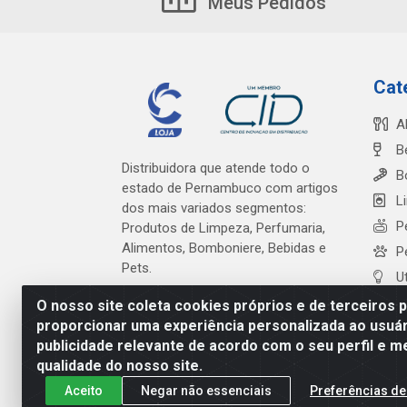
Meus Pedidos
Cat
A
B
Distribuidora que atende todo o
B
estado de Pernambuco com artigos
L
dos mais variados segmentos:
P
Produtos de Limpeza, Perfumaria,
Alimentos, Bomboniere, Bebidas e
P
Pets.
U
O nosso site coleta cookies próprios e de terceiros 
proporcionar uma experiência personalizada ao usuár
publicidade relevante de acordo com o seu perfil e m
Cardeal Distribuidora - Es
qualidade do nosso site.
Aceito
Negar não essenciais
Preferências de