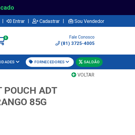
rcado
|
|
|
Entrar
Cadastrar
Sou Vendedor
Fale Conosco
0
(81) 3725-4005
LIDADES
FORNECEDORES
SALDÃO
VOLTAR
 POUCH ADT
RANGO 85G