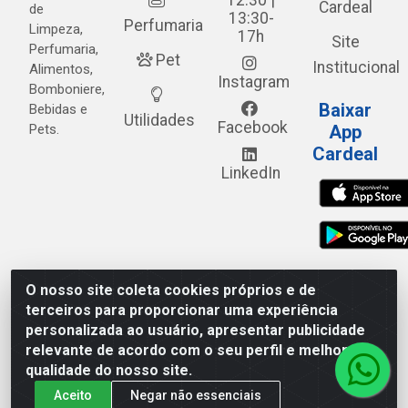
12:30 |
Cardeal
de
13:30-
Perfumaria
Limpeza,
17h
Site
Perfumaria,
Pet
Institucional
Alimentos,
Instagram
Bomboniere,
Baixar
Bebidas e
Utilidades
Facebook
Pets.
App
Cardeal
LinkedIn
O nosso site coleta cookies próprios e de
Cardeal Distribuidora - Estrada Alto do Moura, 582 - Alto
terceiros para proporcionar uma experiência
do Moura - Caruaru/PE - CEP 55.040-120 - CNPJ
personalizada ao usuário, apresentar publicidade
05.253.499/0001-62
relevante de acordo com o seu perfil e melhorar a
qualidade do nosso site.
Aceito
Negar não essenciais