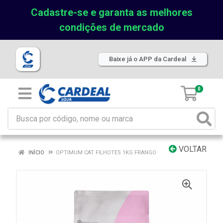
Cadastre-se e garanta as melhores
condições de mercado
Baixe já o APP da Cardeal
0
VOLTAR
INÍCIO
OPTIMUM CAT FILHOTES 1KG FRANGO