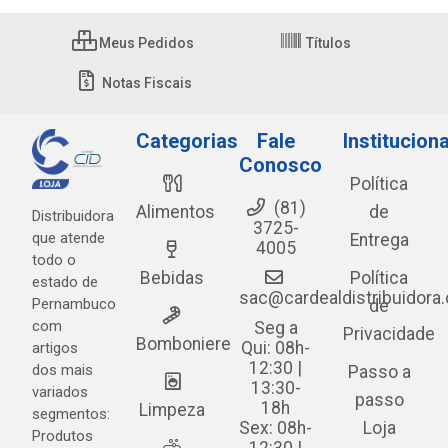
Meus Pedidos
Títulos
Notas Fiscais
Categorias
Fale
Instituciona
Conosco
Política
(81)
Alimentos
de
Distribuidora
3725-
que atende
Entrega
4005
todo o
Bebidas
Política
estado de
sac@cardealdistribuidora
Pernambuco
de
com
Seg a
Privacidade
Bomboniere
Qui: 08h-
artigos
12:30 |
dos mais
Passo a
13:30-
variados
passo
18h
Limpeza
segmentos:
Sex: 08h-
Loja
Produtos