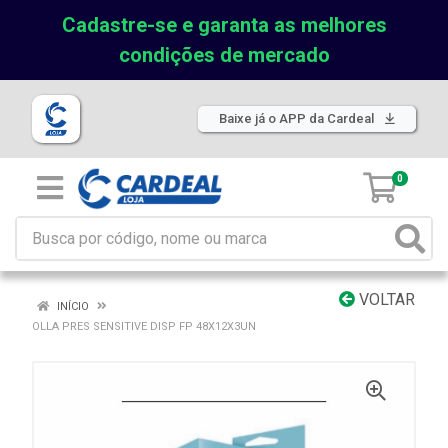
Cadastre-se e garanta as melhores
condições de mercado
Baixe já o APP da Cardeal
0
VOLTAR
INÍCIO
OLLA PRES SENSITIVE DISP FP 48X12X3UN