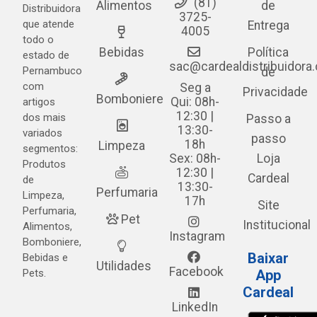
(81)
Alimentos
de
Distribuidora
3725-
que atende
Entrega
4005
todo o
Bebidas
Política
estado de
sac@cardealdistribuidora
Pernambuco
de
com
Seg a
Privacidade
Bomboniere
Qui: 08h-
artigos
12:30 |
dos mais
Passo a
13:30-
variados
passo
18h
Limpeza
segmentos:
Sex: 08h-
Loja
Produtos
12:30 |
Cardeal
de
13:30-
Perfumaria
Limpeza,
17h
Site
Perfumaria,
Pet
Institucional
Alimentos,
Instagram
Bomboniere,
Baixar
Bebidas e
Utilidades
Facebook
Pets.
App
Cardeal
LinkedIn