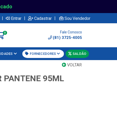
rcado
|
|
|
Entrar
Cadastrar
Sou Vendedor
Fale Conosco
0
(81) 3725-4005
LIDADES
FORNECEDORES
SALDÃO
VOLTAR
R PANTENE 95ML