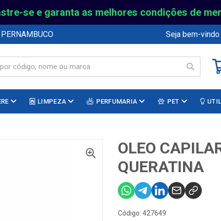
stre-se e garanta as melhores condições de me
E PERNAMBUCO
Seja bem-vindo
ERE
LIMPEZA
PERFUMARIA
PET
UTI
OLEO CAPILA
QUERATINA
Código: 427649