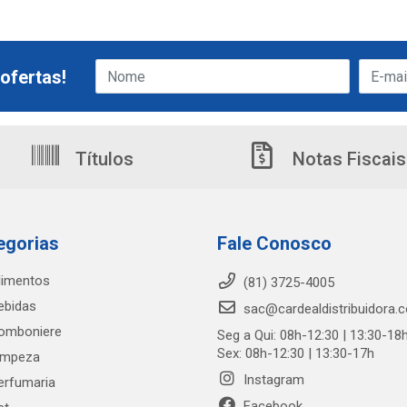
ofertas!
Títulos
Notas Fiscais
egorias
Fale Conosco
limentos
(81) 3725-4005
ebidas
sac@cardealdistribuidora.
omboniere
Seg a Qui: 08h-12:30 | 13:30-18
Sex: 08h-12:30 | 13:30-17h
impeza
Instagram
erfumaria
Facebook