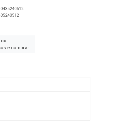
500435240512
0435240512
 ou
ços e comprar