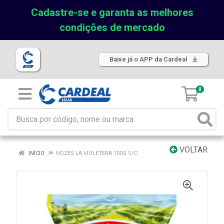
Cadastre-se e garanta as melhores
condições de mercado
Baixe já o APP da Cardeal
0
VOLTAR
INÍCIO
NOZES LA VIOLETERA 100G S/C