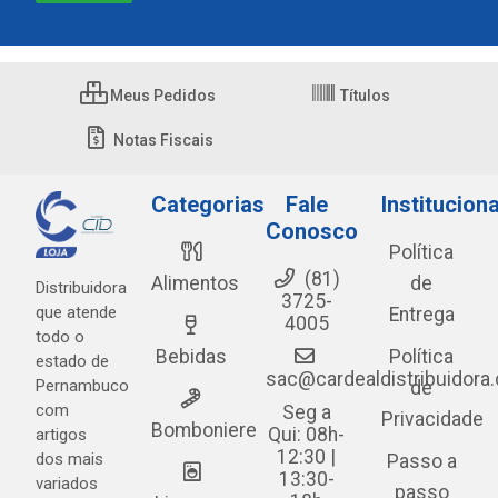
Meus Pedidos
Títulos
Notas Fiscais
Categorias
Fale
Instituciona
Conosco
Política
(81)
Alimentos
de
Distribuidora
3725-
que atende
Entrega
4005
todo o
Bebidas
Política
estado de
sac@cardealdistribuidora
Pernambuco
de
com
Seg a
Privacidade
Bomboniere
Qui: 08h-
artigos
12:30 |
dos mais
Passo a
13:30-
variados
passo