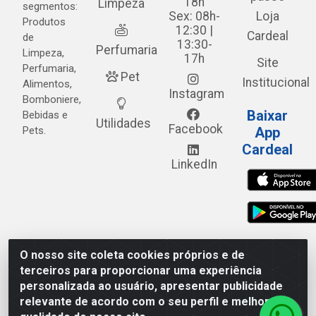
18h
Limpeza
segmentos:
Sex: 08h-
Loja
Produtos
12:30 |
Cardeal
de
13:30-
Perfumaria
Limpeza,
17h
Site
Perfumaria,
Pet
Institucional
Alimentos,
Instagram
Bomboniere,
Baixar
Bebidas e
Utilidades
Facebook
Pets.
App
Cardeal
LinkedIn
O nosso site coleta cookies próprios e de
Cardeal Distribuidora - Estrada Alto do Moura, 582 - Alto
terceiros para proporcionar uma experiência
do Moura - Caruaru/PE - CEP 55.040-120 - CNPJ
personalizada ao usuário, apresentar publicidade
05.253.499/0001-62
relevante de acordo com o seu perfil e melhorar a