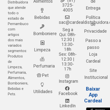
(81)
Alimentos
de
Distribuidora
3725-
que atende
Entrega
4005
todo o
Bebidas
Política
estado de
sac@cardealdistribuidora
Pernambuco
de
com
Seg a
Privacidade
Bomboniere
Qui: 08h-
artigos
12:30 |
dos mais
Passo a
13:30-
variados
passo
18h
Limpeza
segmentos:
Sex: 08h-
Loja
Produtos
12:30 |
Cardeal
de
13:30-
Perfumaria
Limpeza,
17h
Site
Perfumaria,
Pet
Institucional
Alimentos,
Instagram
Bomboniere,
Baixar
Bebidas e
Utilidades
Facebook
Pets.
App
Cardeal
LinkedIn