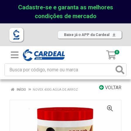
Cadastre-se e garanta as melhores
condições de mercado
Baixe já o APP da Cardeal
0
VOLTAR
INÍCIO
NOVEX 400G AGUA DE ARROZ