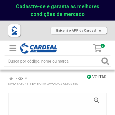
Cadastre-se e garanta as melhores
condições de mercado
Baixe já o APP da Cardeal
0
VOLTAR
INÍCIO
NIVEA SABONETE EM BARRA LAVANDA & OLEOS 85G