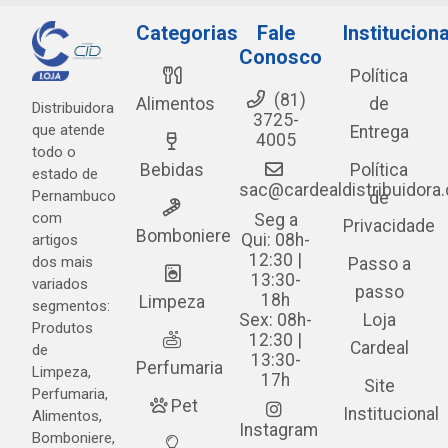
Categorias
Fale
Instituciona
Conosco
Política
(81)
Alimentos
de
Distribuidora
3725-
que atende
Entrega
4005
todo o
Bebidas
Política
estado de
sac@cardealdistribuidora
Pernambuco
de
com
Seg a
Privacidade
Bomboniere
Qui: 08h-
artigos
12:30 |
dos mais
Passo a
13:30-
variados
passo
18h
Limpeza
segmentos:
Sex: 08h-
Loja
Produtos
12:30 |
Cardeal
de
13:30-
Perfumaria
Limpeza,
17h
Site
Perfumaria,
Pet
Institucional
Alimentos,
Instagram
Bomboniere,