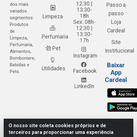
12:30 |
dos mais
Passo a
13:30-
variados
passo
18h
Limpeza
segmentos:
Sex: 08h-
Loja
Produtos
12:30 |
Cardeal
de
13:30-
Perfumaria
Limpeza,
17h
Site
Perfumaria,
Pet
Institucional
Alimentos,
Instagram
Bomboniere,
Baixar
Bebidas e
Utilidades
Facebook
Pets.
App
Cardeal
LinkedIn
O nosso site coleta cookies próprios e de
Cardeal Distribuidora - Estrada Alto do Moura, 582 - Alto
terceiros para proporcionar uma experiência
do Moura - Caruaru/PE - CEP 55.040-120 - CNPJ