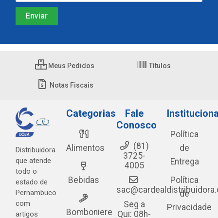
Meus Pedidos
Títulos
Notas Fiscais
Categorias
Fale
Instituciona
Conosco
Política
(81)
Alimentos
de
Distribuidora
3725-
que atende
Entrega
4005
todo o
Bebidas
Política
estado de
sac@cardealdistribuidora
Pernambuco
de
com
Seg a
Privacidade
Bomboniere
Qui: 08h-
artigos