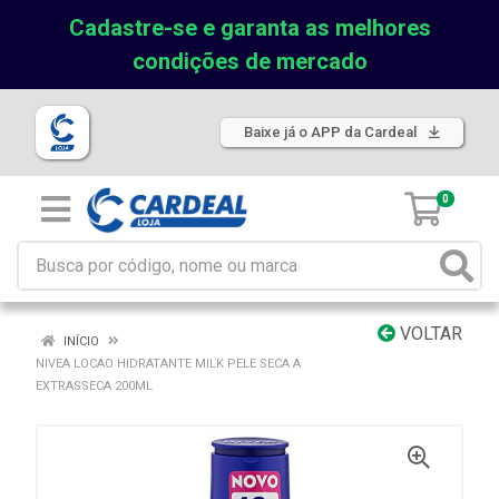
Cadastre-se e garanta as melhores
condições de mercado
Baixe já o APP da Cardeal
0
VOLTAR
INÍCIO
NIVEA LOCAO HIDRATANTE MILK PELE SECA A
EXTRASSECA 200ML