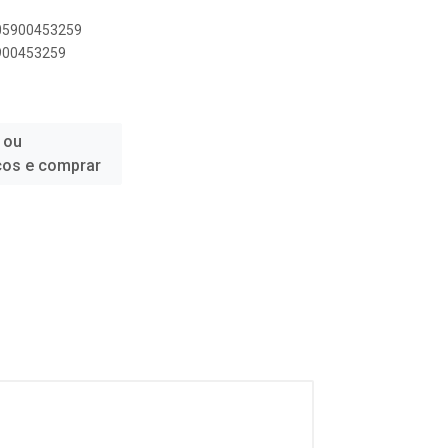
005900453259
5900453259
 ou
ços e comprar