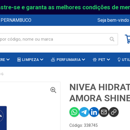
stre-se e garanta as melhores condições de me
E PERNAMBUCO
Seja bem-vindo
ERE
LIMPEZA
PERFUMARIA
PET
UTI
 G
NIVEA HIDRA
AMORA SHINE 
Código: 338745