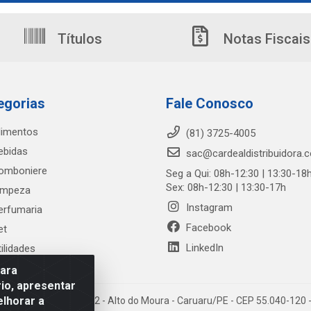
Títulos
Notas Fiscais
egorias
Fale Conosco
limentos
(81) 3725-4005
ebidas
sac@cardealdistribuidora.
omboniere
Seg a Qui: 08h-12:30 | 13:30-18
Sex: 08h-12:30 | 13:30-17h
impeza
Instagram
erfumaria
Facebook
et
LinkedIn
tilidades
para
io, apresentar
elhorar a
trada Alto do Moura, 582 - Alto do Moura - Caruaru/PE - CEP 55.040-12