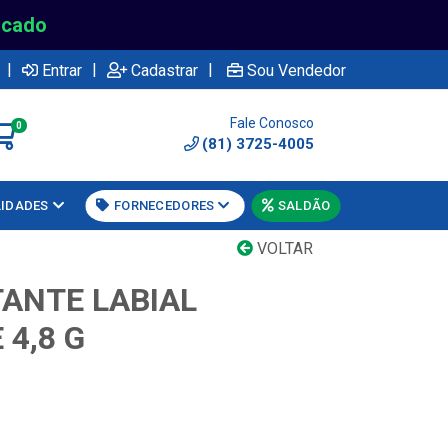
rcado
|
|
|
Entrar
Cadastrar
Sou Vendedor
Fale Conosco
0
(81) 3725-4005
LIDADES
FORNECEDORES
SALDÃO
VOLTAR
TANTE LABIAL
4,8 G