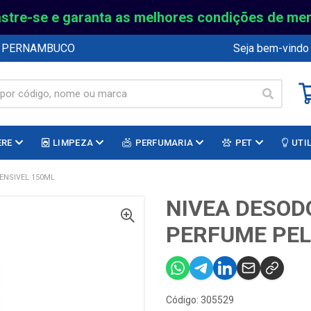
stre-se e garanta as melhores condições de me
E PERNAMBUCO
Seja bem-vindo
ERE
LIMPEZA
PERFUMARIA
PET
UTI
ENSIVEL 150ML
NIVEA DESOD
PERFUME PEL
Código: 305529