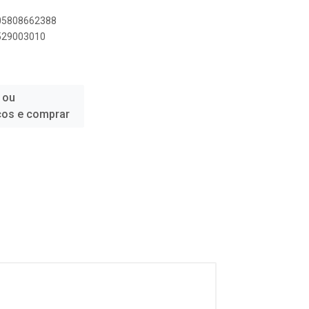
005808662388
5529003010
 ou
ços e comprar