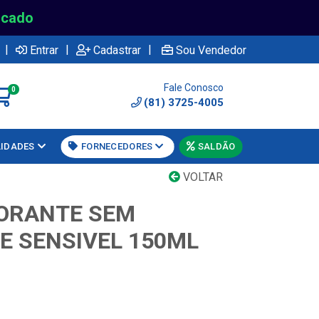
rcado
|
|
|
Entrar
Cadastrar
Sou Vendedor
Fale Conosco
0
(81) 3725-4005
LIDADES
FORNECEDORES
SALDÃO
VOLTAR
ORANTE SEM
E SENSIVEL 150ML