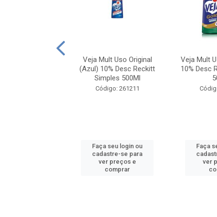
r Veja Multiuso
Veja Mult Uso Original
Veja Mult 
riginal Squeeze
(Azul) 10% Desc Reckitt
10% Desc R
750Ml
Simples 500Ml
5
digo: 100382
Código: 261211
Códig
 seu login ou
Faça seu login ou
Faça s
astre-se para
cadastre-se para
cadast
er preços e
ver preços e
ver 
comprar
comprar
co