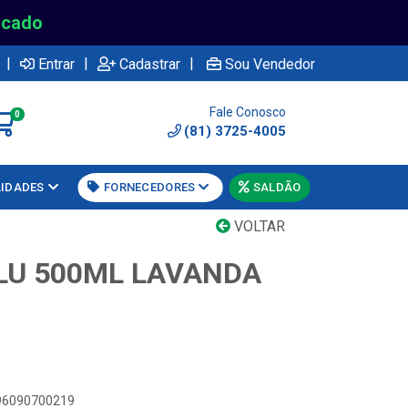
rcado
|
|
|
Entrar
Cadastrar
Sou Vendedor
Fale Conosco
0
(81) 3725-4005
LIDADES
FORNECEDORES
SALDÃO
VOLTAR
LU 500ML LAVANDA
896090700219