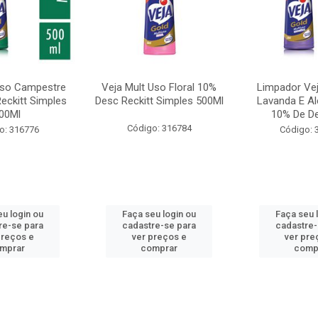
Uso Campestre
Veja Mult Uso Floral 10%
Limpador Vej
eckitt Simples
Desc Reckitt Simples 500Ml
Lavanda E Al
00Ml
10% De De
Código: 316784
o: 316776
Código: 
eu login ou
Faça seu login ou
Faça seu 
re-se para
cadastre-se para
cadastre-
preços e
ver preços e
ver pre
mprar
comprar
comp