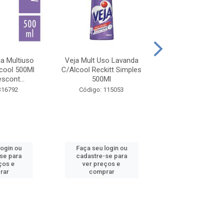
a Multiuso
Veja Mult Uso Lavanda
Veja Mult Uso C
cool 500Ml
C/Alcool Reckitt Simples
(Verde Reckitt
scont...
500Ml
500Ml
316792
Código: 115053
Código: 81
login ou
Faça seu login ou
Faça seu log
se para
cadastre-se para
cadastre-se
ços e
ver preços e
ver preços
rar
comprar
compra