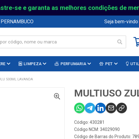
stre-se e garanta as melhores condições de me
E PERNAMBUCO
Seja bem-vindo
ERE
LIMPEZA
PERFUMARIA
PET
UTI
ULU 500ML LAVANDA
MULTIUSO ZU
Código: 430281
Código NCM: 34029090
Código de Barras do Produto: 7