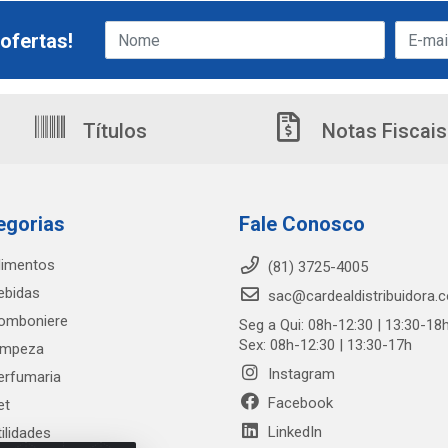
ofertas!
Títulos
Notas Fiscais
egorias
Fale Conosco
limentos
(81) 3725-4005
ebidas
sac@cardealdistribuidora.
omboniere
Seg a Qui: 08h-12:30 | 13:30-18
Sex: 08h-12:30 | 13:30-17h
impeza
Instagram
erfumaria
Facebook
et
LinkedIn
tilidades