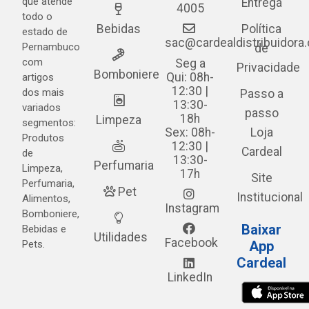
que atende
Entrega
4005
todo o
Bebidas
Política
estado de
sac@cardealdistribuidora
Pernambuco
de
com
Seg a
Privacidade
Bomboniere
Qui: 08h-
artigos
12:30 |
dos mais
Passo a
13:30-
variados
passo
18h
Limpeza
segmentos:
Sex: 08h-
Loja
Produtos
12:30 |
Cardeal
de
13:30-
Perfumaria
Limpeza,
17h
Site
Perfumaria,
Pet
Institucional
Alimentos,
Instagram
Bomboniere,
Baixar
Bebidas e
Utilidades
Facebook
Pets.
App
Cardeal
LinkedIn