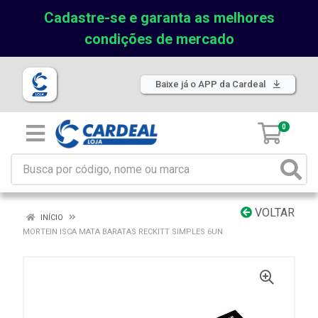
Cadastre-se e garanta as melhores
condições de mercado
Baixe já o APP da Cardeal
0
VOLTAR
INÍCIO
MORTEIN ISCA MATA BARATAS RECKITT SIMPLES 6UN