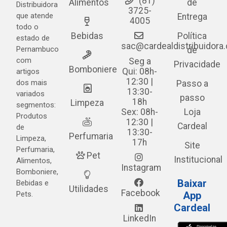
(81)
Alimentos
de
Distribuidora
3725-
que atende
Entrega
4005
todo o
Bebidas
Política
estado de
sac@cardealdistribuidora
Pernambuco
de
com
Seg a
Privacidade
Bomboniere
Qui: 08h-
artigos
12:30 |
dos mais
Passo a
13:30-
variados
passo
18h
Limpeza
segmentos:
Sex: 08h-
Loja
Produtos
12:30 |
Cardeal
de
13:30-
Perfumaria
Limpeza,
17h
Site
Perfumaria,
Pet
Institucional
Alimentos,
Instagram
Bomboniere,
Baixar
Bebidas e
Utilidades
Facebook
Pets.
App
Cardeal
LinkedIn