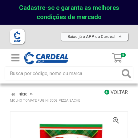
Cadastre-se e garanta as melhores
condições de mercado
Baixe já o APP da Cardeal
0
VOLTAR
INÍCIO
MOLHO TOMATE FUGINI 300G PIZZA SACHE