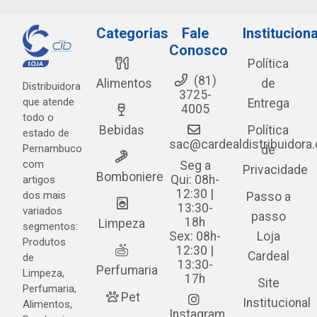
Categorias
Fale
Instituciona
Conosco
Política
(81)
Alimentos
de
Distribuidora
3725-
que atende
Entrega
4005
todo o
Bebidas
Política
estado de
sac@cardealdistribuidora
Pernambuco
de
com
Seg a
Privacidade
Bomboniere
Qui: 08h-
artigos
12:30 |
dos mais
Passo a
13:30-
variados
passo
18h
Limpeza
segmentos:
Sex: 08h-
Loja
Produtos
12:30 |
Cardeal
de
13:30-
Perfumaria
Limpeza,
17h
Site
Perfumaria,
Pet
Institucional
Alimentos,
Instagram