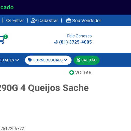
rcado
|
|
|
Entrar
Cadastrar
Sou Vendedor
Fale Conosco
0
(81) 3725-4005
LIDADES
FORNECEDORES
SALDÃO
VOLTAR
290G 4 Queijos Sache
897517206772