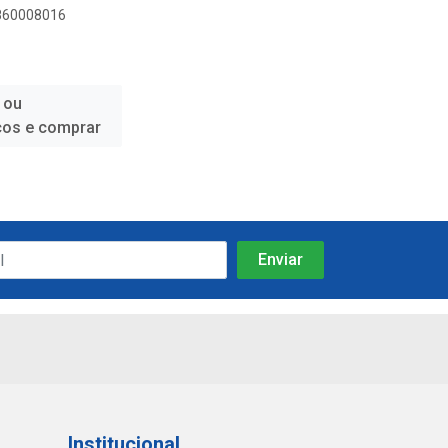
1860008016
 ou
ços e comprar
Institucional