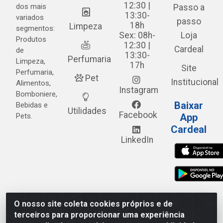
12:30 |
dos mais
Passo a
13:30-
variados
passo
18h
Limpeza
segmentos:
Sex: 08h-
Loja
Produtos
12:30 |
Cardeal
de
13:30-
Perfumaria
Limpeza,
17h
Site
Perfumaria,
Pet
Institucional
Alimentos,
Instagram
Bomboniere,
Baixar
Bebidas e
Utilidades
Facebook
Pets.
App
Cardeal
LinkedIn
O nosso site coleta cookies próprios e de
Cardeal Distribuidora - Estrada Alto do Moura, 582 - Alto
terceiros para proporcionar uma experiência
do Moura - Caruaru/PE - CEP 55.040-120 - CNPJ