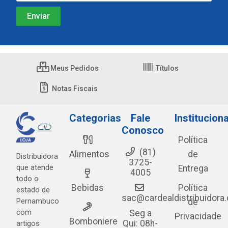
Meus Pedidos
Títulos
Notas Fiscais
Categorias
Fale
Instituciona
Conosco
Política
(81)
Alimentos
de
Distribuidora
3725-
que atende
Entrega
4005
todo o
Bebidas
Política
estado de
sac@cardealdistribuidora
Pernambuco
de
com
Seg a
Privacidade
Bomboniere
Qui: 08h-
artigos