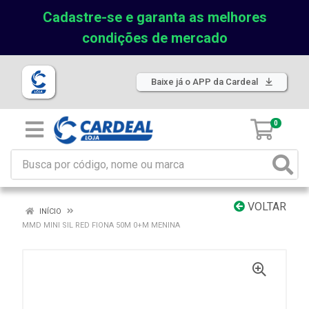
Cadastre-se e garanta as melhores
condições de mercado
Baixe já o APP da Cardeal
0
VOLTAR
INÍCIO
MMD MINI SIL RED FIONA 50M 0+M MENINA