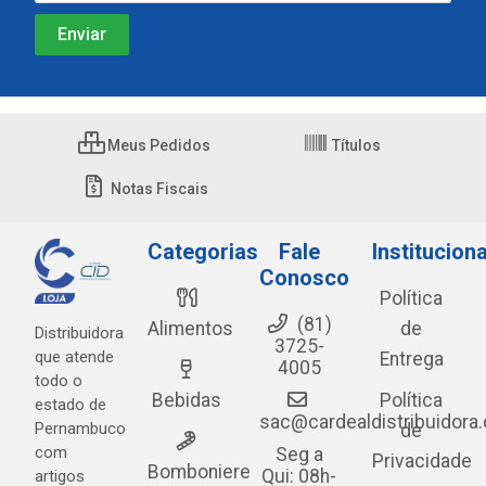
Meus Pedidos
Títulos
Notas Fiscais
Categorias
Fale
Instituciona
Conosco
Política
(81)
Alimentos
de
Distribuidora
3725-
que atende
Entrega
4005
todo o
Bebidas
Política
estado de
sac@cardealdistribuidora
Pernambuco
de
com
Seg a
Privacidade
Bomboniere
Qui: 08h-
artigos