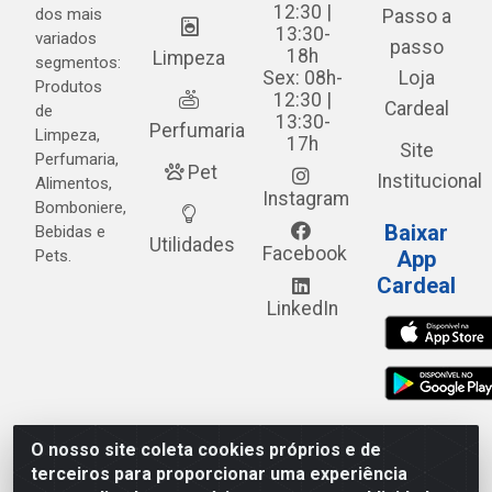
12:30 |
dos mais
Passo a
13:30-
variados
passo
18h
Limpeza
segmentos:
Sex: 08h-
Loja
Produtos
12:30 |
Cardeal
de
13:30-
Perfumaria
Limpeza,
17h
Site
Perfumaria,
Pet
Institucional
Alimentos,
Instagram
Bomboniere,
Baixar
Bebidas e
Utilidades
Facebook
Pets.
App
Cardeal
LinkedIn
O nosso site coleta cookies próprios e de
Cardeal Distribuidora - Estrada Alto do Moura, 582 - Alto
terceiros para proporcionar uma experiência
do Moura - Caruaru/PE - CEP 55.040-120 - CNPJ