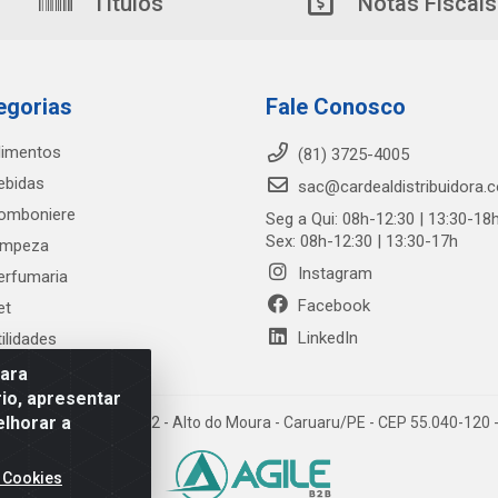
Títulos
Notas Fiscais
egorias
Fale Conosco
limentos
(81) 3725-4005
ebidas
sac@cardealdistribuidora.
omboniere
Seg a Qui: 08h-12:30 | 13:30-18
Sex: 08h-12:30 | 13:30-17h
impeza
Instagram
erfumaria
Facebook
et
LinkedIn
tilidades
para
io, apresentar
elhorar a
trada Alto do Moura, 582 - Alto do Moura - Caruaru/PE - CEP 55.040-12
 Cookies