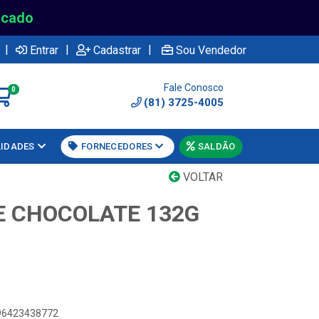
rcado
|
|
|
Entrar
Cadastrar
Sou Vendedor
Fale Conosco
0
(81) 3725-4005
LIDADES
FORNECEDORES
SALDÃO
VOLTAR
E CHOCOLATE 132G
896423438772