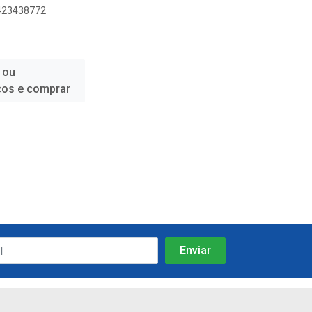
6423438772
 ou
ços e comprar