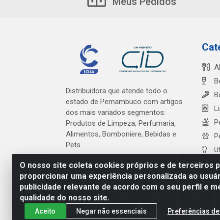
Meus Pedidos
Cat
A
B
Distribuidora que atende todo o
B
estado de Pernambuco com artigos
L
dos mais variados segmentos:
P
Produtos de Limpeza, Perfumaria,
Alimentos, Bomboniere, Bebidas e
P
Pets.
U
O nosso site coleta cookies próprios e de terceiros 
proporcionar uma experiência personalizada ao usuár
publicidade relevante de acordo com o seu perfil e m
Cardeal Distribuidora - Es
qualidade do nosso site.
Aceito
Negar não essenciais
Preferências de