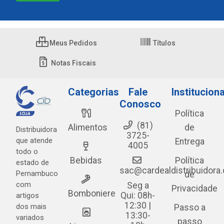
Meus Pedidos
Títulos
Notas Fiscais
Categorias
Fale
Instituciona
Conosco
Política
(81)
Alimentos
de
Distribuidora
3725-
que atende
Entrega
4005
todo o
Bebidas
Política
estado de
sac@cardealdistribuidora
Pernambuco
de
com
Seg a
Privacidade
Bomboniere
Qui: 08h-
artigos
12:30 |
dos mais
Passo a
13:30-
variados
passo