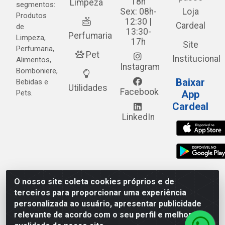
18h
Limpeza
segmentos:
Sex: 08h-
Loja
Produtos
12:30 |
Cardeal
de
13:30-
Perfumaria
Limpeza,
17h
Site
Perfumaria,
Pet
Institucional
Alimentos,
Instagram
Bomboniere,
Baixar
Bebidas e
Utilidades
Facebook
Pets.
App
Cardeal
LinkedIn
O nosso site coleta cookies próprios e de
Cardeal Distribuidora - Estrada Alto do Moura, 582 - Alto
terceiros para proporcionar uma experiência
do Moura - Caruaru/PE - CEP 55.040-120 - CNPJ
personalizada ao usuário, apresentar publicidade
05.253.499/0001-62
relevante de acordo com o seu perfil e melhorar a