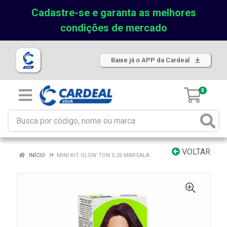
Cadastre-se e garanta as melhores
condições de mercado
Baixe já o APP da Cardeal
0
VOLTAR
INÍCIO
MINI KIT GLOW TON 5.26 MARSALA