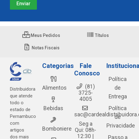
Meus Pedidos
Títulos
Notas Fiscais
Categorias
Fale
Instituciona
Conosco
Política
(81)
Alimentos
de
Distribuidora
3725-
que atende
Entrega
4005
todo o
Bebidas
Política
estado de
sac@cardealdistribuidora
Pernambuco
de
com
Seg a
Privacidade
Bomboniere
Qui: 08h-
artigos
12:30 |
dos mais
Passo a