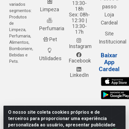
13:30-
variados
passo
18h
Limpeza
segmentos:
Sex: 08h-
Loja
Produtos
12:30 |
Cardeal
de
13:30-
Perfumaria
Limpeza,
17h
Site
Perfumaria,
Pet
Institucional
Alimentos,
Instagram
Bomboniere,
Baixar
Bebidas e
Utilidades
Facebook
Pets.
App
Cardeal
LinkedIn
O nosso site coleta cookies próprios e de
Cardeal Distribuidora - Estrada Alto do Moura, 582 - Alto
terceiros para proporcionar uma experiência
do Moura - Caruaru/PE - CEP 55.040-120 - CNPJ
personalizada ao usuário, apresentar publicidade
05.253.499/0001-62