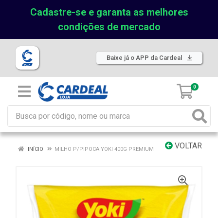
Cadastre-se e garanta as melhores
condições de mercado
Baixe já o APP da Cardeal
0
VOLTAR
INÍCIO
MILHO P/PIPOCA YOKI 400G PREMIUM