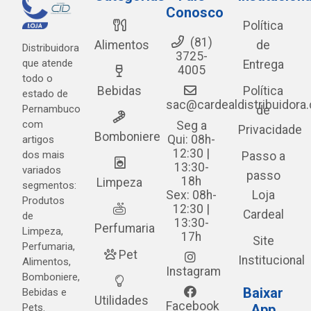
Conosco
Política
(81)
Alimentos
de
Distribuidora
3725-
que atende
Entrega
4005
todo o
Bebidas
Política
estado de
sac@cardealdistribuidora
Pernambuco
de
com
Seg a
Privacidade
Bomboniere
Qui: 08h-
artigos
12:30 |
dos mais
Passo a
13:30-
variados
passo
18h
Limpeza
segmentos:
Sex: 08h-
Loja
Produtos
12:30 |
Cardeal
de
13:30-
Perfumaria
Limpeza,
17h
Site
Perfumaria,
Pet
Institucional
Alimentos,
Instagram
Bomboniere,
Baixar
Bebidas e
Utilidades
Facebook
Pets.
App