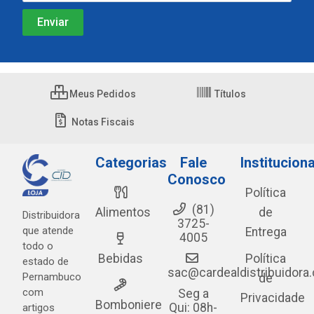
Meus Pedidos
Títulos
Notas Fiscais
Categorias
Fale
Instituciona
Conosco
Política
(81)
Alimentos
de
Distribuidora
3725-
que atende
Entrega
4005
todo o
Bebidas
Política
estado de
sac@cardealdistribuidora
Pernambuco
de
com
Seg a
Privacidade
Bomboniere
Qui: 08h-
artigos