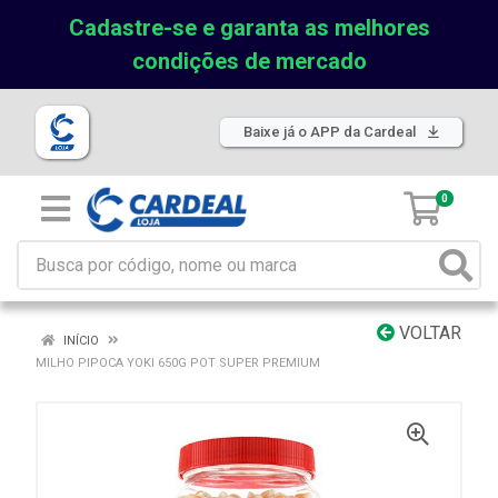
Cadastre-se e garanta as melhores
condições de mercado
Baixe já o APP da Cardeal
0
VOLTAR
INÍCIO
MILHO PIPOCA YOKI 650G POT SUPER PREMIUM