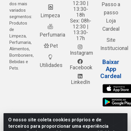
12:30 |
dos mais
Passo a
13:30-
variados
passo
18h
Limpeza
segmentos:
Sex: 08h-
Loja
Produtos
12:30 |
Cardeal
de
13:30-
Perfumaria
Limpeza,
17h
Site
Perfumaria,
Pet
Institucional
Alimentos,
Instagram
Bomboniere,
Baixar
Bebidas e
Utilidades
Facebook
Pets.
App
Cardeal
LinkedIn
O nosso site coleta cookies próprios e de
Cardeal Distribuidora - Estrada Alto do Moura, 582 - Alto
terceiros para proporcionar uma experiência
do Moura - Caruaru/PE - CEP 55.040-120 - CNPJ