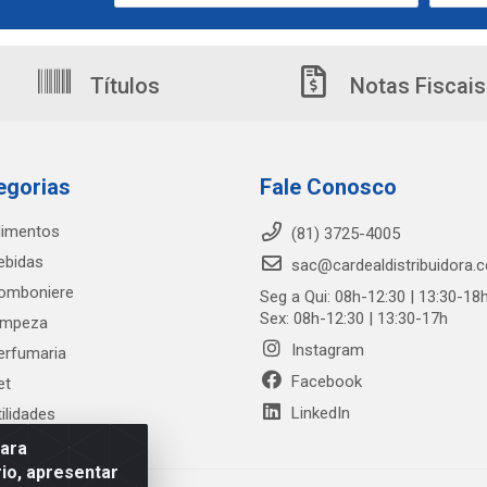
Títulos
Notas Fiscais
egorias
Fale Conosco
limentos
(81) 3725-4005
ebidas
sac@cardealdistribuidora.
omboniere
Seg a Qui: 08h-12:30 | 13:30-18
Sex: 08h-12:30 | 13:30-17h
impeza
Instagram
erfumaria
Facebook
et
LinkedIn
tilidades
para
io, apresentar