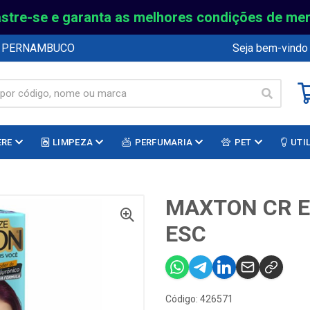
stre-se e garanta as melhores condições de me
E PERNAMBUCO
Seja bem-vindo
ERE
LIMPEZA
PERFUMARIA
PET
UTI
MAXTON CR E
ESC
Código: 426571