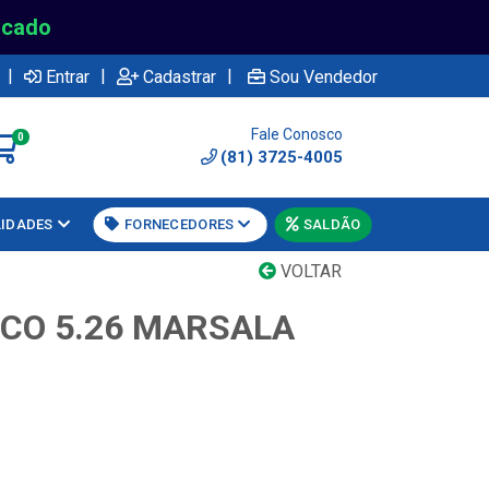
rcado
|
|
|
Entrar
Cadastrar
Sou Vendedor
Fale Conosco
0
(81) 3725-4005
LIDADES
FORNECEDORES
SALDÃO
VOLTAR
CO 5.26 MARSALA