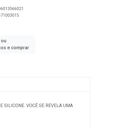
896013566021
6571003015
 ou
ços e comprar
E SILICONE. VOCÊ SE REVELA UMA