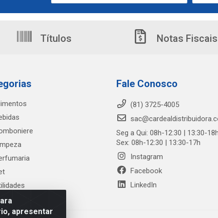
Títulos
Notas Fiscais
egorias
Fale Conosco
limentos
(81) 3725-4005
ebidas
sac@cardealdistribuidora.
omboniere
Seg a Qui: 08h-12:30 | 13:30-18
Sex: 08h-12:30 | 13:30-17h
impeza
Instagram
erfumaria
Facebook
et
LinkedIn
tilidades
para
io, apresentar