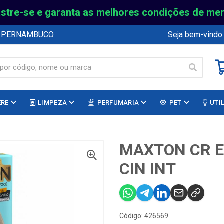
stre-se e garanta as melhores condições de me
E PERNAMBUCO
Seja bem-vindo
ERE
LIMPEZA
PERFUMARIA
PET
UTI
MAXTON CR E
CIN INT
Código: 426569