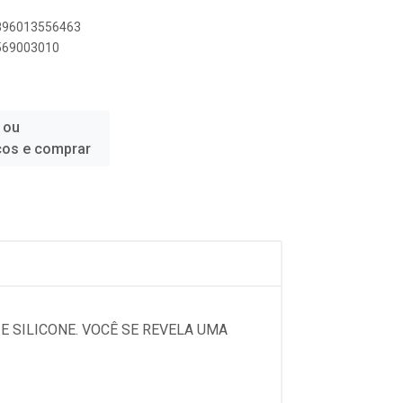
7896013556463
6569003010
 ou
ços e comprar
E SILICONE. VOCÊ SE REVELA UMA