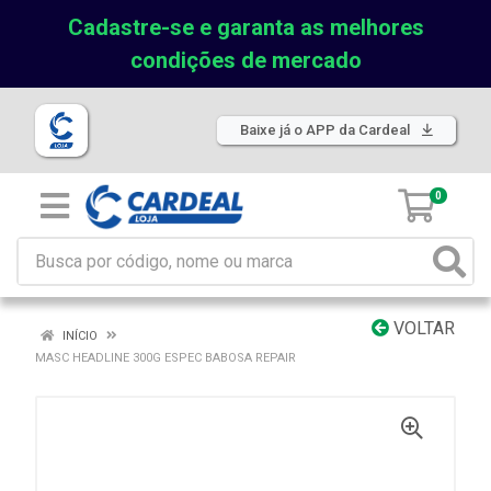
Cadastre-se e garanta as melhores
condições de mercado
Baixe já o APP da Cardeal
0
VOLTAR
INÍCIO
MASC HEADLINE 300G ESPEC BABOSA REPAIR