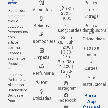
Política
(81)
Alimentos
de
Distribuidora
3725-
que atende
Entrega
4005
todo o
Bebidas
Política
estado de
sac@cardealdistribuidora
Pernambuco
de
com
Seg a
Privacidade
Bomboniere
Qui: 08h-
artigos
12:30 |
dos mais
Passo a
13:30-
variados
passo
18h
Limpeza
segmentos:
Sex: 08h-
Loja
Produtos
12:30 |
Cardeal
de
13:30-
Perfumaria
Limpeza,
17h
Site
Perfumaria,
Pet
Institucional
Alimentos,
Instagram
Bomboniere,
Baixar
Bebidas e
Utilidades
Facebook
Pets.
App
Cardeal