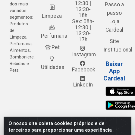
12:30 |
dos mais
Passo a
13:30-
variados
passo
18h
Limpeza
segmentos:
Sex: 08h-
Loja
Produtos
12:30 |
Cardeal
de
13:30-
Perfumaria
Limpeza,
17h
Site
Perfumaria,
Pet
Institucional
Alimentos,
Instagram
Bomboniere,
Baixar
Bebidas e
Utilidades
Facebook
Pets.
App
Cardeal
LinkedIn
O nosso site coleta cookies próprios e de
Cardeal Distribuidora - Estrada Alto do Moura, 582 - Alto
terceiros para proporcionar uma experiência
do Moura - Caruaru/PE - CEP 55.040-120 - CNPJ