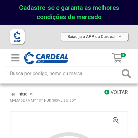
Cadastre-se e garanta as melhores
condições de mercado
Baixe já o APP da Cardeal
0
VOLTAR
INÍCIO
MAMADEIRA MY 1ST NUK 300ML S2- BOY