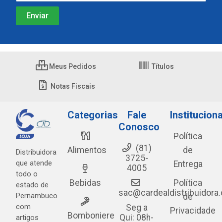
Meus Pedidos
Títulos
Notas Fiscais
Categorias
Fale
Instituciona
Conosco
Política
(81)
Alimentos
de
Distribuidora
3725-
que atende
Entrega
4005
todo o
Bebidas
Política
estado de
sac@cardealdistribuidora
Pernambuco
de
com
Seg a
Privacidade
Bomboniere
Qui: 08h-
artigos