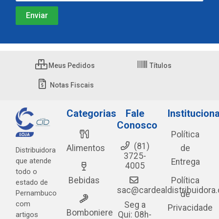
Meus Pedidos
Títulos
Notas Fiscais
Categorias
Fale
Instituciona
Conosco
Política
(81)
Alimentos
de
Distribuidora
3725-
que atende
Entrega
4005
todo o
Bebidas
Política
estado de
sac@cardealdistribuidora
Pernambuco
de
com
Seg a
Privacidade
Bomboniere
Qui: 08h-
artigos