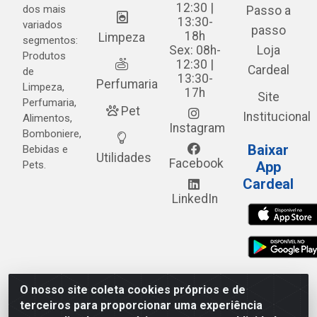
12:30 |
dos mais
Passo a
13:30-
variados
passo
18h
Limpeza
segmentos:
Sex: 08h-
Loja
Produtos
12:30 |
Cardeal
de
13:30-
Perfumaria
Limpeza,
17h
Site
Perfumaria,
Pet
Institucional
Alimentos,
Instagram
Bomboniere,
Baixar
Bebidas e
Utilidades
Facebook
Pets.
App
Cardeal
LinkedIn
O nosso site coleta cookies próprios e de
Cardeal Distribuidora - Estrada Alto do Moura, 582 - Alto
terceiros para proporcionar uma experiência
do Moura - Caruaru/PE - CEP 55.040-120 - CNPJ