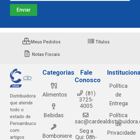
Meus Pedidos
Títulos
Notas Fiscais
Categorias
Fale
Instituciona
Conosco
Política
(81)
Alimentos
de
Distribuidora
3725-
que atende
Entrega
4005
todo o
Bebidas
Política
estado de
sac@cardealdistribuidora
Pernambuco
de
com
Seg a
Privacidade
Bomboniere
Qui: 08h-
artigos