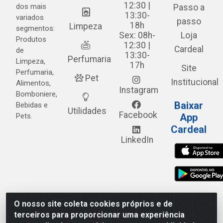
12:30 |
dos mais
Passo a
13:30-
variados
passo
18h
Limpeza
segmentos:
Sex: 08h-
Loja
Produtos
12:30 |
Cardeal
de
13:30-
Perfumaria
Limpeza,
17h
Site
Perfumaria,
Pet
Institucional
Alimentos,
Instagram
Bomboniere,
Baixar
Bebidas e
Utilidades
Facebook
Pets.
App
Cardeal
LinkedIn
O nosso site coleta cookies próprios e de
Cardeal Distribuidora - Estrada Alto do Moura, 582 - Alto
terceiros para proporcionar uma experiência
do Moura - Caruaru/PE - CEP 55.040-120 - CNPJ