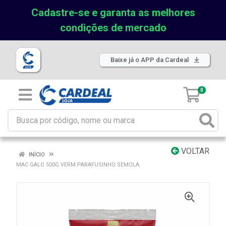
Cadastre-se e garanta as melhores
condições de mercado
Baixe já o APP da Cardeal
0
VOLTAR
INÍCIO
MAC GALO 500G VERM PARAFUSINHO SEMOLA