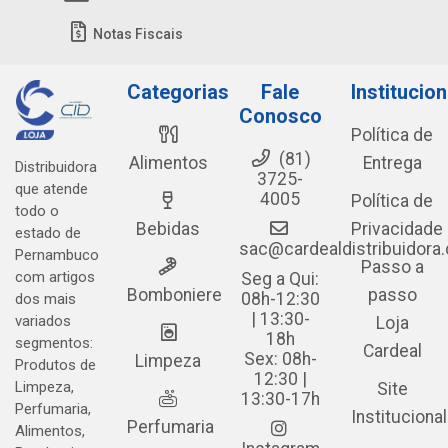
Notas Fiscais
Categorias
Fale
Institucion
Conosco
Política de
(81)
Alimentos
Entrega
Distribuidora
3725-
que atende
4005
Política de
todo o
Bebidas
Privacidade
estado de
sac@cardealdistribuidora
Pernambuco
Passo a
com artigos
Seg a Qui:
Bomboniere
passo
08h-12:30
dos mais
| 13:30-
variados
Loja
18h
segmentos:
Cardeal
Sex: 08h-
Limpeza
Produtos de
12:30 |
Limpeza,
Site
13:30-17h
Perfumaria,
Institucional
Perfumaria
Alimentos,