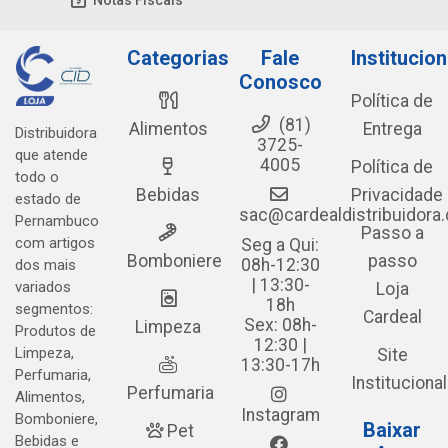
Notas Fiscais
Categorias
Fale
Institucion
Conosco
Política de
(81)
Alimentos
Entrega
Distribuidora
3725-
que atende
4005
Política de
todo o
Bebidas
Privacidade
estado de
sac@cardealdistribuidora
Pernambuco
Passo a
com artigos
Seg a Qui:
Bomboniere
passo
08h-12:30
dos mais
| 13:30-
variados
Loja
18h
segmentos:
Cardeal
Sex: 08h-
Limpeza
Produtos de
12:30 |
Limpeza,
Site
13:30-17h
Perfumaria,
Institucional
Perfumaria
Alimentos,
Instagram
Bomboniere,
Baixar
Pet
Bebidas e