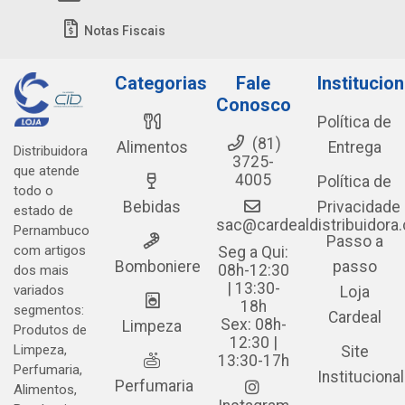
Notas Fiscais
Categorias
Fale
Institucion
Conosco
Política de
(81)
Alimentos
Entrega
Distribuidora
3725-
que atende
4005
Política de
todo o
Bebidas
Privacidade
estado de
sac@cardealdistribuidora
Pernambuco
Passo a
com artigos
Seg a Qui:
Bomboniere
passo
08h-12:30
dos mais
| 13:30-
variados
Loja
18h
segmentos:
Cardeal
Sex: 08h-
Limpeza
Produtos de
12:30 |
Limpeza,
Site
13:30-17h
Perfumaria,
Institucional
Perfumaria
Alimentos,