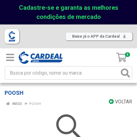
Cadastre-se e garanta as melhores
condições de mercado
Baixe já o APP da Cardeal
0
POOSH
VOLTAR
INÍCIO
POOSH