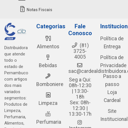
Notas Fiscais
Categorias
Fale
Institucion
Conosco
Política de
(81)
Alimentos
Entrega
Distribuidora
3725-
que atende
4005
Política de
todo o
Bebidas
Privacidade
estado de
sac@cardealdistribuidora
Pernambuco
Passo a
com artigos
Seg a Qui:
Bomboniere
passo
08h-12:30
dos mais
| 13:30-
variados
Loja
18h
segmentos:
Cardeal
Sex: 08h-
Limpeza
Produtos de
12:30 |
Limpeza,
Site
13:30-17h
Perfumaria,
Institucional
Perfumaria
Alimentos,