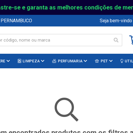
stre-se e garanta as melhores condições de me
E PERNAMBUCO
Seja bem-vindo
ERE
LIMPEZA
PERFUMARIA
PET
UTI
m encontrados produtos com os filtros 