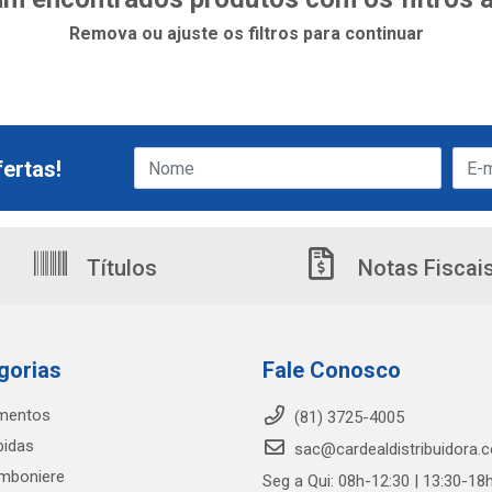
Remova ou ajuste os filtros para continuar
ertas!
Títulos
Notas Fiscai
gorias
Fale Conosco
imentos
(81) 3725-4005
bidas
sac@cardealdistribuidora.
mboniere
Seg a Qui: 08h-12:30 | 13:30-18