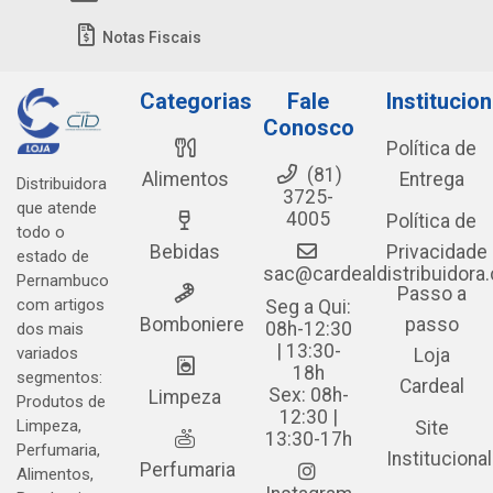
Notas Fiscais
Categorias
Fale
Institucion
Conosco
Política de
(81)
Alimentos
Entrega
Distribuidora
3725-
que atende
4005
Política de
todo o
Bebidas
Privacidade
estado de
sac@cardealdistribuidora
Pernambuco
Passo a
com artigos
Seg a Qui:
Bomboniere
passo
08h-12:30
dos mais
| 13:30-
variados
Loja
18h
segmentos:
Cardeal
Sex: 08h-
Limpeza
Produtos de
12:30 |
Limpeza,
Site
13:30-17h
Perfumaria,
Institucional
Perfumaria
Alimentos,