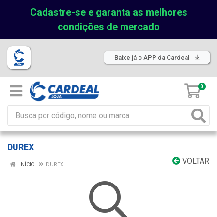
Cadastre-se e garanta as melhores
condições de mercado
Baixe já o APP da Cardeal
0
DUREX
VOLTAR
INÍCIO
DUREX