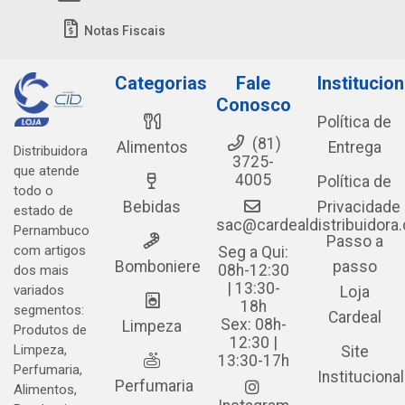
Notas Fiscais
Categorias
Fale
Institucion
Conosco
Política de
(81)
Alimentos
Entrega
Distribuidora
3725-
que atende
4005
Política de
todo o
Bebidas
Privacidade
estado de
sac@cardealdistribuidora
Pernambuco
Passo a
com artigos
Seg a Qui:
Bomboniere
passo
08h-12:30
dos mais
| 13:30-
variados
Loja
18h
segmentos:
Cardeal
Sex: 08h-
Limpeza
Produtos de
12:30 |
Limpeza,
Site
13:30-17h
Perfumaria,
Institucional
Perfumaria
Alimentos,