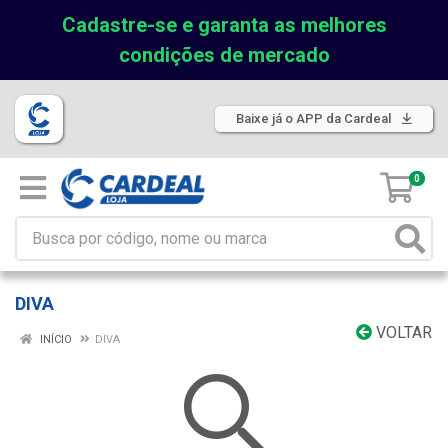
Cadastre-se e garanta as melhores
condições de mercado
Baixe já o APP da Cardeal
0
DIVA
VOLTAR
INÍCIO
DIVA