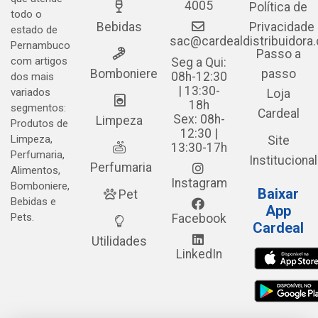
4005
Política de
todo o
Bebidas
Privacidade
estado de
sac@cardealdistribuidora
Pernambuco
Passo a
com artigos
Seg a Qui:
Bomboniere
passo
08h-12:30
dos mais
| 13:30-
variados
Loja
18h
segmentos:
Cardeal
Sex: 08h-
Limpeza
Produtos de
12:30 |
Limpeza,
Site
13:30-17h
Perfumaria,
Institucional
Perfumaria
Alimentos,
Instagram
Bomboniere,
Baixar
Pet
Bebidas e
App
Pets.
Facebook
Cardeal
Utilidades
LinkedIn