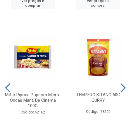
ver preços e
ver preços e
comprar
comprar
Milho Pipoca Popcorn Micro-
TEMPERO KITANO 50G
Ondas Mant. De Cinema
CURRY
100G
Código: 78212
Código: 62162