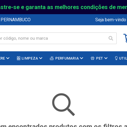
stre-se e garanta as melhores condições de me
E PERNAMBUCO
Seja bem-vindo
ERE
LIMPEZA
PERFUMARIA
PET
UTI
m encontrados produtos com os filtros 