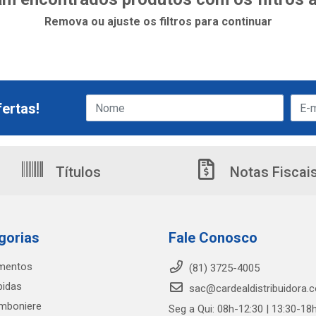
Remova ou ajuste os filtros para continuar
ertas!
Títulos
Notas Fiscai
gorias
Fale Conosco
imentos
(81) 3725-4005
bidas
sac@cardealdistribuidora.
mboniere
Seg a Qui: 08h-12:30 | 13:30-18