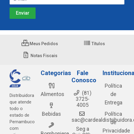
Meus Pedidos
Títulos
Notas Fiscais
Categorias
Fale
Instituciona
Conosco
Política
(81)
Alimentos
de
Distribuidora
3725-
que atende
Entrega
4005
todo o
Bebidas
Política
estado de
sac@cardealdistribuidora
Pernambuco
de
com
Seg a
Privacidade
Bomboniere