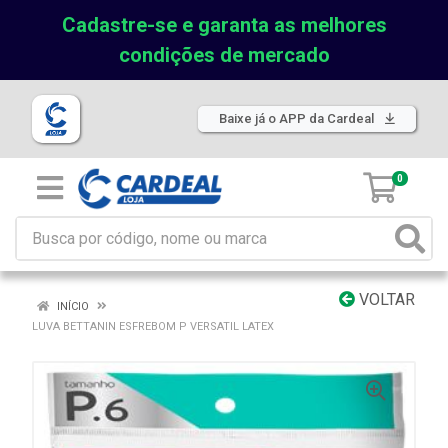
Cadastre-se e garanta as melhores
condições de mercado
Baixe já o APP da Cardeal
0
VOLTAR
INÍCIO
LUVA BETTANIN ESFREBOM P VERSATIL LATEX