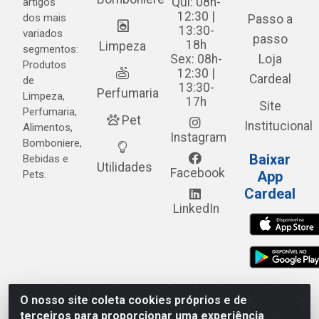
Qui: 08h-
artigos
12:30 |
dos mais
Passo a
13:30-
variados
passo
18h
Limpeza
segmentos:
Sex: 08h-
Loja
Produtos
12:30 |
Cardeal
de
13:30-
Perfumaria
Limpeza,
17h
Site
Perfumaria,
Pet
Institucional
Alimentos,
Instagram
Bomboniere,
Baixar
Bebidas e
Utilidades
Facebook
Pets.
App
Cardeal
LinkedIn
O nosso site coleta cookies próprios e de
Cardeal Distribuidora - Estrada Alto do Moura, 582 - Alto
terceiros para proporcionar uma experiência