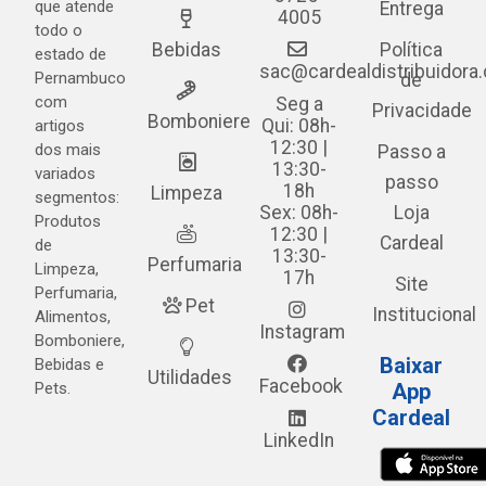
que atende
Entrega
4005
todo o
Bebidas
Política
estado de
sac@cardealdistribuidora
Pernambuco
de
com
Seg a
Privacidade
Bomboniere
Qui: 08h-
artigos
12:30 |
dos mais
Passo a
13:30-
variados
passo
18h
Limpeza
segmentos:
Sex: 08h-
Loja
Produtos
12:30 |
Cardeal
de
13:30-
Perfumaria
Limpeza,
17h
Site
Perfumaria,
Pet
Institucional
Alimentos,
Instagram
Bomboniere,
Baixar
Bebidas e
Utilidades
Facebook
Pets.
App
Cardeal
LinkedIn