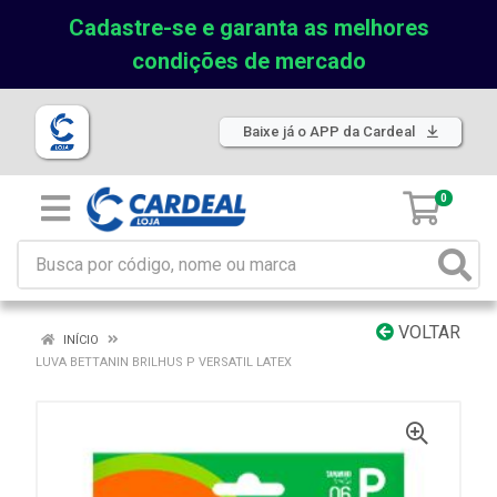
Cadastre-se e garanta as melhores
condições de mercado
Baixe já o APP da Cardeal
0
VOLTAR
INÍCIO
LUVA BETTANIN BRILHUS P VERSATIL LATEX