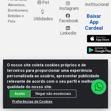
Pet
Institucional
Alimentos,
Instagram
Bomboniere,
Baixar
Bebidas e
Utilidades
Facebook
Pets.
App
Cardeal
LinkedIn
O nosso site coleta cookies próprios e de
Cardeal Distribuidora - Estrada Alto do Moura, 582 - Alto
terceiros para proporcionar uma experiência
do Moura - Caruaru/PE - CEP 55.040-120 - CNPJ
personalizada ao usuário, apresentar publicidade
05.253.499/0001-62
relevante de acordo com o seu perfil e melhorar a
qualidade do nosso site.
Aceito
Negar não essenciais
Preferências de Cookies