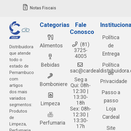
Notas Fiscais
Categorias
Fale
Instituciona
Conosco
Política
(81)
Alimentos
de
Distribuidora
3725-
que atende
Entrega
4005
todo o
Bebidas
Política
estado de
sac@cardealdistribuidora
Pernambuco
de
com
Seg a
Privacidade
Bomboniere
Qui: 08h-
artigos
12:30 |
dos mais
Passo a
13:30-
variados
passo
18h
Limpeza
segmentos:
Sex: 08h-
Loja
Produtos
12:30 |
Cardeal
de
13:30-
Perfumaria
Limpeza,
17h
Site
Perfumaria,