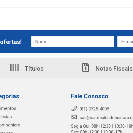
ofertas!
Títulos
Notas Fiscais
egorias
Fale Conosco
limentos
(81) 3725-4005
ebidas
sac@cardealdistribuidora.
omboniere
Seg a Qui: 08h-12:30 | 13:30-18
Sex: 08h-12:30 | 13:30-17h