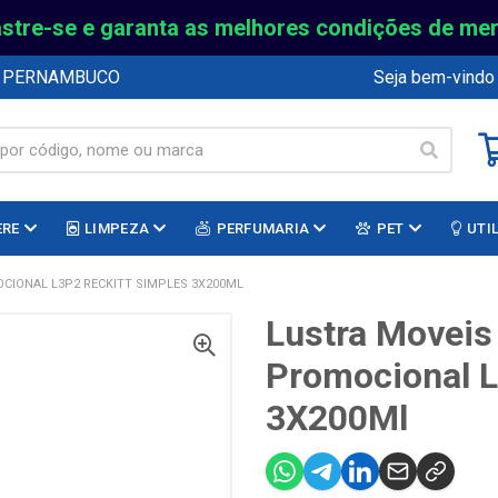
stre-se e garanta as melhores condições de me
E PERNAMBUCO
Seja bem-vindo
ERE
LIMPEZA
PERFUMARIA
PET
UTI
CIONAL L3P2 RECKITT SIMPLES 3X200ML
Lustra Moveis 
Promocional L
3X200Ml