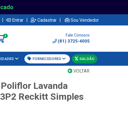
rcado
|
|
|
Entrar
Cadastrar
Sou Vendedor
Fale Conosco
0
(81) 3725-4005
LIDADES
FORNECEDORES
SALDÃO
VOLTAR
Poliflor Lavanda
3P2 Reckitt Simples