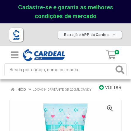
Cadastre-se e garanta as melhores
condições de mercado
Baixe já o APP da Cardeal
0
VOLTAR
INÍCIO
LOCAO HIDRATANTE GB 200ML CANDY