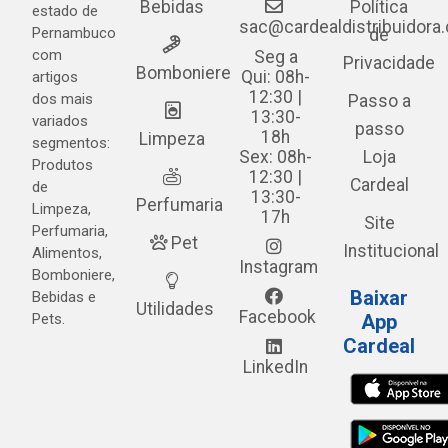
Bebidas
Política
estado de
sac@cardealdistribuidora
Pernambuco
de
com
Seg a
Privacidade
Bomboniere
Qui: 08h-
artigos
12:30 |
dos mais
Passo a
13:30-
variados
passo
18h
Limpeza
segmentos:
Sex: 08h-
Loja
Produtos
12:30 |
Cardeal
de
13:30-
Perfumaria
Limpeza,
17h
Site
Perfumaria,
Pet
Institucional
Alimentos,
Instagram
Bomboniere,
Baixar
Bebidas e
Utilidades
Facebook
Pets.
App
Cardeal
LinkedIn