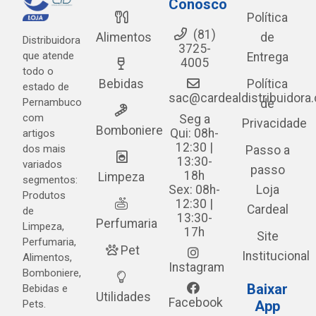
Conosco
Política
(81)
Alimentos
de
Distribuidora
3725-
que atende
Entrega
4005
todo o
Bebidas
Política
estado de
sac@cardealdistribuidora
Pernambuco
de
com
Seg a
Privacidade
Bomboniere
Qui: 08h-
artigos
12:30 |
dos mais
Passo a
13:30-
variados
passo
18h
Limpeza
segmentos:
Sex: 08h-
Loja
Produtos
12:30 |
Cardeal
de
13:30-
Perfumaria
Limpeza,
17h
Site
Perfumaria,
Pet
Institucional
Alimentos,
Instagram
Bomboniere,
Baixar
Bebidas e
Utilidades
Facebook
Pets.
App