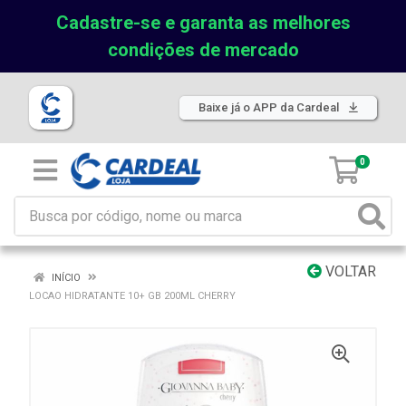
Cadastre-se e garanta as melhores
condições de mercado
Baixe já o APP da Cardeal
0
VOLTAR
INÍCIO
LOCAO HIDRATANTE 10+ GB 200ML CHERRY