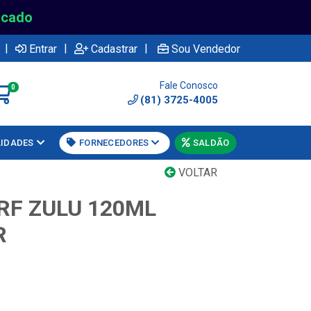
rcado
|
|
|
Entrar
Cadastrar
Sou Vendedor
Fale Conosco
0
(81) 3725-4005
LIDADES
FORNECEDORES
SALDÃO
VOLTAR
RF ZULU 120ML
R