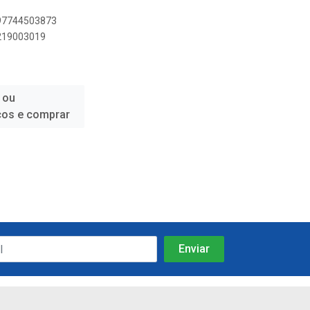
897744503873
9219003019
 ou
ços e comprar