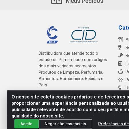
Meus Pedidos
Cat
A
B
Distribuidora que atende todo o
B
estado de Pernambuco com artigos
L
dos mais variados segmentos:
P
Produtos de Limpeza, Perfumaria,
Alimentos, Bomboniere, Bebidas e
P
Pets.
U
O nosso site coleta cookies próprios e de terceiros 
proporcionar uma experiência personalizada ao usuár
publicidade relevante de acordo com o seu perfil e m
Cardeal Distribuidora - Es
qualidade do nosso site.
Aceito
Negar não essenciais
Preferências de