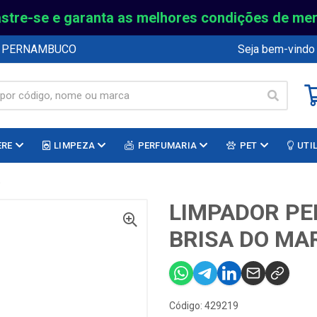
stre-se e garanta as melhores condições de me
E PERNAMBUCO
Seja bem-vindo
ERE
LIMPEZA
PERFUMARIA
PET
UTI
R
LIMPADOR PE
BRISA DO MA
Código: 429219