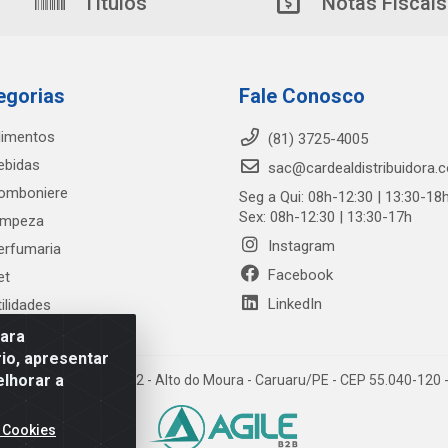
Títulos
Notas Fiscais
egorias
Fale Conosco
limentos
(81) 3725-4005
ebidas
sac@cardealdistribuidora.
omboniere
Seg a Qui: 08h-12:30 | 13:30-18
Sex: 08h-12:30 | 13:30-17h
impeza
Instagram
erfumaria
Facebook
et
LinkedIn
tilidades
para
io, apresentar
elhorar a
trada Alto do Moura, 582 - Alto do Moura - Caruaru/PE - CEP 55.040-12
 Cookies