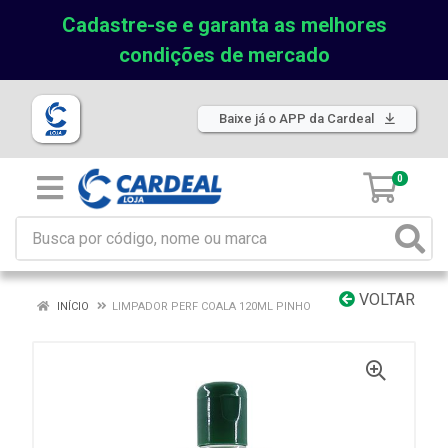
Cadastre-se e garanta as melhores
condições de mercado
Baixe já o APP da Cardeal
0
VOLTAR
INÍCIO
LIMPADOR PERF COALA 120ML PINHO