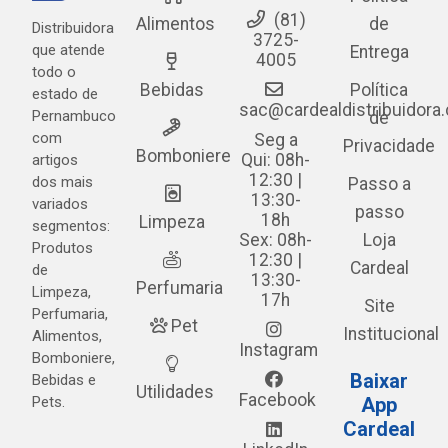
(81)
Alimentos
de
Distribuidora
3725-
que atende
Entrega
4005
todo o
Bebidas
Política
estado de
sac@cardealdistribuidora
Pernambuco
de
com
Seg a
Privacidade
Bomboniere
Qui: 08h-
artigos
12:30 |
dos mais
Passo a
13:30-
variados
passo
18h
Limpeza
segmentos:
Sex: 08h-
Loja
Produtos
12:30 |
Cardeal
de
13:30-
Perfumaria
Limpeza,
17h
Site
Perfumaria,
Pet
Institucional
Alimentos,
Instagram
Bomboniere,
Baixar
Bebidas e
Utilidades
Facebook
Pets.
App
Cardeal