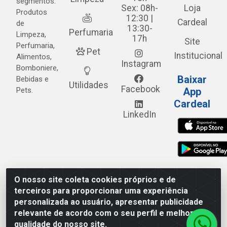
segmentos:
Sex: 08h-
Loja
Produtos
12:30 |
Cardeal
de
13:30-
Perfumaria
Limpeza,
17h
Site
Perfumaria,
Pet
Institucional
Alimentos,
Instagram
Bomboniere,
Baixar
Bebidas e
Utilidades
Facebook
Pets.
App
Cardeal
LinkedIn
O nosso site coleta cookies próprios e de
Cardeal Distribuidora - Estrada Alto do Moura, 582 - Alto
terceiros para proporcionar uma experiência
do Moura - Caruaru/PE - CEP 55.040-120 - CNPJ
personalizada ao usuário, apresentar publicidade
05.253.499/0001-62
relevante de acordo com o seu perfil e melhorar a
qualidade do nosso site.