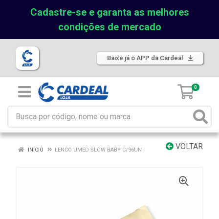
Cadastre-se e garanta as melhores
condições de mercado
Baixe já o APP da Cardeal
0
VOLTAR
INÍCIO
LENCO UMED SLOW BABY C/96UN