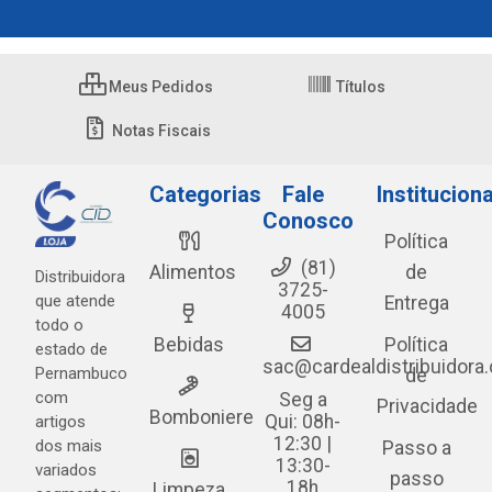
Meus Pedidos
Títulos
Notas Fiscais
Categorias
Fale
Instituciona
Conosco
Política
(81)
Alimentos
de
Distribuidora
3725-
que atende
Entrega
4005
todo o
Bebidas
Política
estado de
sac@cardealdistribuidora
Pernambuco
de
com
Seg a
Privacidade
Bomboniere
Qui: 08h-
artigos
12:30 |
dos mais
Passo a
13:30-
variados
passo
18h
Limpeza